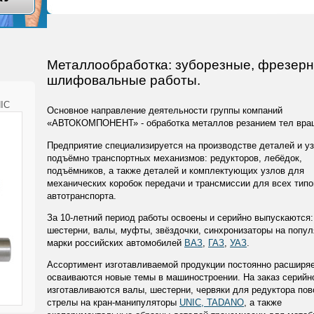
Металлообработка: зуборезные, фрезерн
шлифовальные работы.
IC
Основное направление деятельности группы компаний
«АВТОКОМПОНЕНТ» - обработка металлов резанием тел вра
Предприятие специализируется на производстве деталей и у
подъёмно транспортных механизмов: редукторов, лебёдок,
подъёмников, а также деталей и комплектующих узлов для
механических коробок передачи и трансмиссии для всех типо
автотранспорта.
За 10-летний период работы освоены и серийно выпускаются:
шестерни, валы, муфты, звёздочки, синхронизаторы на попу
марки российских автомобилей
ВАЗ
,
ГАЗ
,
УАЗ
.
Ассортимент изготавливаемой продукции постоянно расширяе
осваиваются новые темы в машиностроении. На заказ серийн
изготавливаются валы, шестерни, червяки для редуктора пов
стрелы на кран-манипуляторы
UNIC, TADANO
, а также