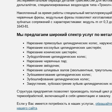
экспериментальные образцы деталей трансмиссии для мотоб
дельталётов, специализированных вездеходов типа «Трэкол»
Накопленный за время работы специальный металлорежущий 
червячные фрезы, модульные фрезы позволяют изготавливат
зубчатых сопряжений с характеристиками: модуль m от 0,3 до
1643-81.
Мы предлагаем широкий спектр услуг по мета
Нарезание прямозубых цилиндрических колес, наружног
Нарезание косозубых цилиндрических шестерён;
Нарезание конических шестерён;
Зубодолбление цилиндрических колес;
Нарезание червячных пар;
Нарезание звёздочек;
Нарезание шлицевых валов (эвольвентные, треугольны
Зубошевенгование цилиндрических колес;
Зубошлифование цилиндрических колес;
Закругление, зубозаострение зубьев цилиндрических к
Структура предприятия позволяет производить полный цикл ра
термообработкой, включающей в себя цементацию и закалку.
Если у Вас имеется потребность в наших услугах,
обращайтес
нашего сайта
.