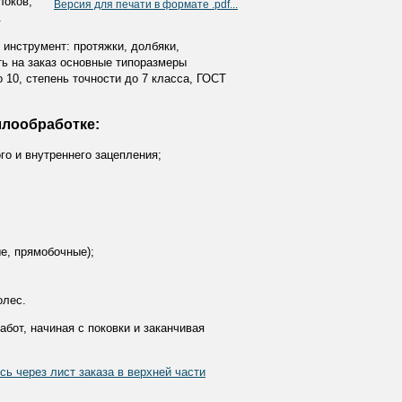
локов,
Версия для печати в формате .pdf...
.
инструмент: протяжки, долбяки,
ь на заказ основные типоразмеры
 10, степень точности до 7 класса, ГОСТ
ллообработке:
о и внутреннего зацепления;
е, прямобочные);
олес.
бот, начиная с поковки и заканчивая
ь через лист заказа в верхней части