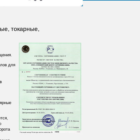
ые, токарные,
щения.
злов для
в
лярные
тся,
о
орота